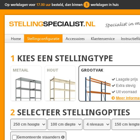
Op werkdagen voor
17.00 uur
besteld, dan binnen
5
werkdagen in huis
Home
Stellingconfiguratie
Accessoires
Klantenservice
Instructiefi
1
KIES EEN STELLINGTYPE
METAAL
HOUT
GROOTVAK
Laagste prijs
Extra stevig
Uit voorraad
Meer informa
2
SELECTEER STELLINGOPTIES
Gemonteerde staanders