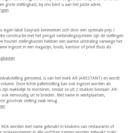
een grote stellingkast, bij ons bent u aan het juiste adres.
ingen
 eigen label Easyrack kenmerken zich door een optimale prijs /
eke constructie met het pengat verbindingssysteem zijn de stellingen
 De houten stellingkasten hebben een warme uitstraling vanwege het
e ingezet in een magazijn, loods, kantoor of privé thuis als
ngkasten
reedvakstelling genoemd, is van het merk AR (ARESTANT) en wordt
olume. Deze lichte palletstelling kan ook ingezet worden als
n zijn makkelijk te monteren, omdat ze uit 2 stukken bestaan: AR-
r ook eenvoudig uit te breiden. Met name in werkplaatsen,
eze grootvak stelling vaak terug.
gen
an REA worden met name gebruikt in keukens van restaurants of
ze opslagsystemen in alle vochtige ruimtes worden gebruikt zoals: