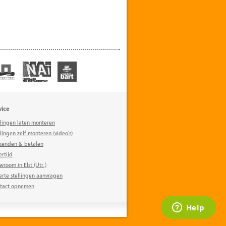
vice
llingen laten monteren
lingen zelf monteren (video's)
zenden & betalen
ertijd
wroom in Elst (Utr.)
erte stellingen aanvragen
tact opnemen