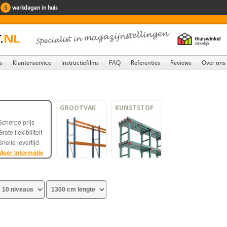
n
5
werkdagen in huis
s
Klantenservice
Instructiefilms
FAQ
Referenties
Reviews
Over ons
GROOTVAK
KUNSTSTOF
Scherpe prijs
Grote flexibiliteit
Snelle levertijd
Meer informatie