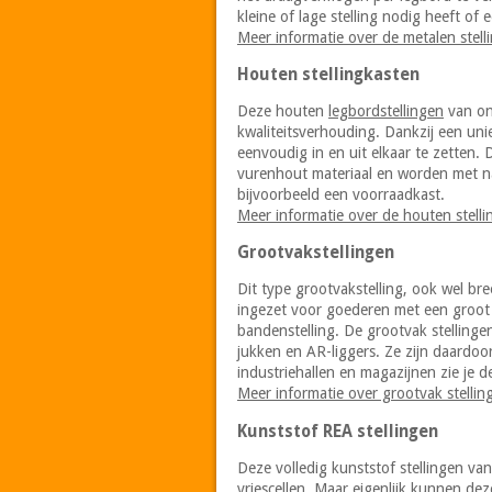
kleine of lage stelling nodig heeft of 
Meer informatie over de metalen stell
Houten stellingkasten
Deze houten
legbordstellingen
van ons
kwaliteitsverhouding. Dankzij een uni
eenvoudig in en uit elkaar te zetten.
vurenhout materiaal en worden met nam
bijvoorbeeld een voorraadkast.
Meer informatie over de houten stelli
Grootvakstellingen
Dit type grootvakstelling, ook wel b
ingezet voor goederen met een groot v
bandenstelling. De grootvak stellinge
jukken en AR-liggers. Ze zijn daardoo
industriehallen en magazijnen zie je d
Meer informatie over grootvak stellin
Kunststof REA stellingen
Deze volledig kunststof stellingen v
vriescellen. Maar eigenlijk kunnen de