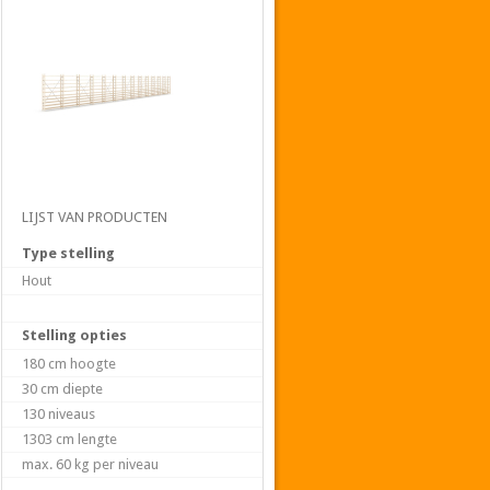
97 cm
97 cm
97 cm
97 cm
LIJST VAN PRODUCTEN
Type stelling
Hout
Stelling opties
7
8
9
10
180 cm hoogte
30 cm diepte
130 niveaus
1303 cm lengte
max. 60 kg per niveau