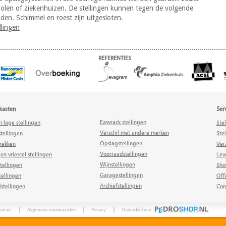
olen of ziekenhuizen. De stellingen kunnen tegen de volgende
en. Schimmel en roest zijn uitgesloten.
llingen
REFERENTIES
gkasten
Ser
Easyrack stellingen
n lage stellingen
Ste
Verschil met andere merken
tellingen
Stel
Opslagstellingen
rekken
Ver
Voorraadstellingen
 en vriescel stellingen
Lev
Wijnstellingen
tellingen
Sho
Garagestellingen
tellingen
Off
Archiefstellingen
stellingen
Con
ontact
Algemene voorwaarden
Privacy
Onderdeel van: