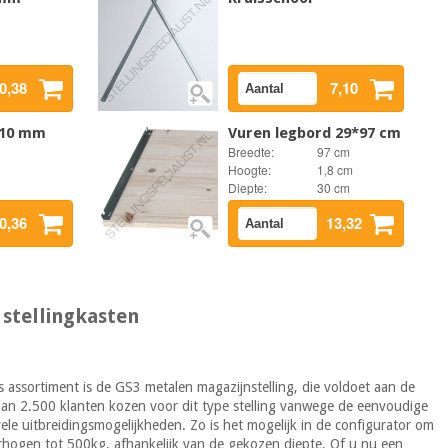
0,38
7,10
 10 mm
Vuren legbord 29*97 cm
Breedte:
97 cm
Hoogte:
1,8 cm
Diepte:
30 cm
0,36
13,32
 stellingkasten
s assortiment is de GS3 metalen magazijnstelling, die voldoet aan de
n 2.500 klanten kozen voor dit type stelling vanwege de eenvoudige
le uitbreidingsmogelijkheden. Zo is het mogelijk in de configurator om
hogen tot 500kg, afhankelijk van de gekozen diepte. Of u nu een