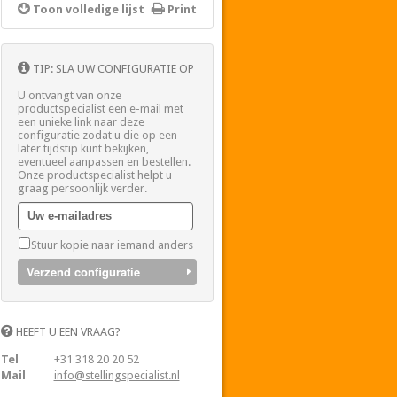
Toon volledige lijst
Print
TIP: SLA UW CONFIGURATIE OP
U ontvangt van onze
productspecialist een e-mail met
een unieke link naar deze
configuratie zodat u die op een
later tijdstip kunt bekijken,
eventueel aanpassen en bestellen.
Onze productspecialist helpt u
graag persoonlijk verder.
Stuur kopie naar iemand anders
Verzend configuratie
HEEFT U EEN VRAAG?
Tel
+31 318 20 20 52
Mail
info@stellingspecialist.nl