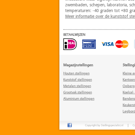
zwembaden, schepen, laboratoria, sch
temperaturen: -40 graden tot +80 grad
Meer informatie over de kunststof ste
BETAALWIJZEN
Magazijnstellingen
Stellin
Houten stellingen
Kleine e
Kunststof stellingen
Kantoors
Metalen stellingen
Opberg
Grootvak stellingen
Koelcel-
Aluminium stellingen
Bandens
Keukens
Legbord
Copyright by Stellingspecialist.nl
C