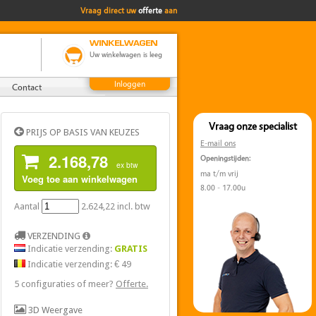
Vraag direct uw
offerte
aan
Uw winkelwagen is leeg
Inloggen
Contact
Vraag onze specialist
PRIJS OP BASIS VAN KEUZES
E-mail ons
2.168,78
Openingstijden:
ex btw
ma t/m vrij
Voeg toe aan winkelwagen
8.00 - 17.00u
Aantal
2.624,22
incl. btw
VERZENDING
Indicatie verzending:
GRATIS
Indicatie verzending:
€ 49
5 configuraties of meer?
Offerte.
3D Weergave