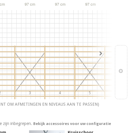
 cm
97 cm
97 cm
97 cm
97 cm
2
3
4
5
6
ENT OM AFMETINGEN EN NIVEAUS AAN TE PASSEN)
ie zijn inbegrepen.
Bekijk accessoires voor uw configuratie
 mm
Kruisschoor