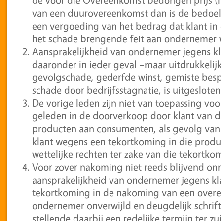
de voor die Overeenkomst bedongen prijs (inc
van een duurovereenkomst dan is de bedoeld
een vergoeding van het bedrag dat klant i
het schade brengende feit aan ondernemer 
Aansprakelijkheid van ondernemer jegens kla
daaronder in ieder geval –maar uitdrukkelij
gevolgschade, gederfde winst, gemiste besp
schade door bedrijfsstagnatie, is uitgesloten
De vorige leden zijn niet van toepassing voo
geleden in de doorverkoop door klant van 
producten aan consumenten, als gevolg van h
klant wegens een tekortkoming in die produ
wettelijke rechten ter zake van die tekortko
Voor zover nakoming niet reeds blijvend onm
aansprakelijkheid van ondernemer jegens k
tekortkoming in de nakoming van een overe
ondernemer onverwijld en deugdelijk schrifte
stellende daarbij een redelijke termijn ter 