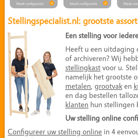
>
>
Maak configuratie
Maak configuratie
Maak con
Stellingspecialist.nl: grootste assor
Een stelling voor ieder
Heeft u een uitdaging
of archiveren? Wij hebb
stellingkast
voor u. Stel
namelijk het grootste 
metalen
,
grootvak
en
k
en dag bestellen tallo
klanten
hun stellingen b
Uw stelling online conf
Configureer uw stelling online
in 4 eenvo