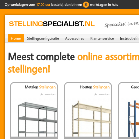
Op werkdagen voor
17.00 uur
besteld, dan binnen
5
werkdagen in huis
Home
Stellingconfiguratie
Accessoires
Klantenservice
Instructiefi
Meest complete
online assortim
stellingen!
Metalen
Stellingen
Houten
Stellingen
Groo
Accessoires
Accessoires