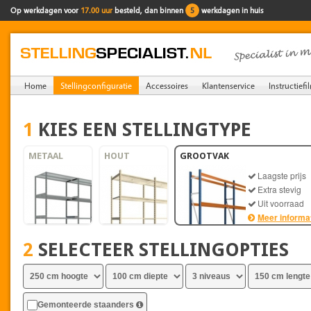
Op werkdagen voor
17.00 uur
besteld, dan binnen
5
werkdagen in huis
Home
Stellingconfiguratie
Accessoires
Klantenservice
Instructiefi
1
KIES EEN STELLINGTYPE
METAAL
HOUT
GROOTVAK
Laagste prijs
Extra stevig
Uit voorraad
Meer informa
2
SELECTEER STELLINGOPTIES
Gemonteerde staanders