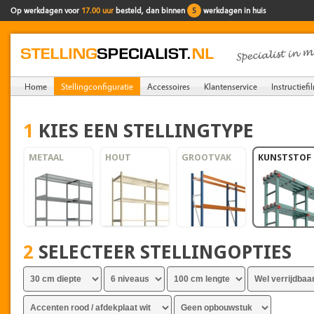
Op werkdagen voor
17.00 uur
besteld, dan binnen
5
werkdagen in huis
Home
Stellingconfiguratie
Accessoires
Klantenservice
Instructiefi
1
KIES EEN STELLINGTYPE
METAAL
HOUT
GROOTVAK
KUNSTSTOF
2
SELECTEER STELLINGOPTIES