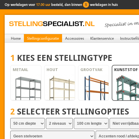
Op werkdagen voor
17.00 uur
besteld, dan binnen
5
werkdagen in huis
Home
Stellingconfiguratie
Accessoires
Klantenservice
Instructiefi
1
KIES EEN STELLINGTYPE
METAAL
HOUT
GROOTVAK
KUNSTSTOF
2
SELECTEER STELLINGOPTIES