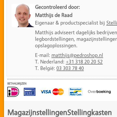
Gecontroleerd door:
Matthijs de Raad
Eigenaar & productspecialist bij
Stell
Matthijs adviseert dagelijks bedrijve
legbordstellingen, magazijnstellingen
opslagoplossingen.
E-mail:
matthijs@pedroshop.nl
T. Nederland:
+31 318 20 20 52
T. België:
03 303 78 40
BETAALWIJZEN
Magazijnstellingen
Stellingkasten