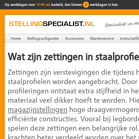
Op werkdagen voor
17.00 uur
besteld, dan binnen
5
werkdagen in huis
Home
Stellingconfiguratie
Accessoires
Klantenservice
Instructiefi
Wat zijn zettingen in staalprofi
Zettingen zijn verstevigingen die tijdens 
staalprofielen worden aangebracht. Door
profileringen ontstaat extra stijfheid in h
materiaal veel dikker hoeft te worden. H
magazijnstellingen
hoge draagvermogens 
efficiënte constructies. Vooral bij legbor
spelen deze zettingen een belangrijke rol
krachten beter verdeeld worden over het p